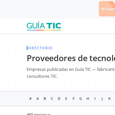
DIRECTORIO
Proveedores de tecnol
Empresas publicadas en Guía TIC — fabricante
consultores TIC.
#
A
B
C
D
E
F
G
H
I
J
K
407
empresas