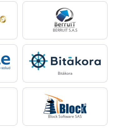
BERRUIT S.A.S
Bitákora
Block Software SAS