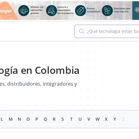
¿Qué tecnología estás b
ogía en Colombia
s, distribuidores, integradores y
L
M
N
O
P
Q
R
S
T
U
V
W
X
Y
Z