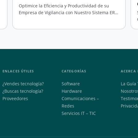
Optimice la Eficiencia y Productividad de su
Empresa de Vigilancia con Nuestro Sistema ERP,
Incluyendo Aplicación Móvil para Control de
Turnos.
ENLACES ÚTILES
CATEGORÍAS
ACERCA 
¿Vendes tecnología?
Software
La Guía 
¿Buscas tecnología?
Hardware
Nosotro
Proveedores
Comunicaciones –
Testimo
Redes
Privacid
Servicios IT – TIC