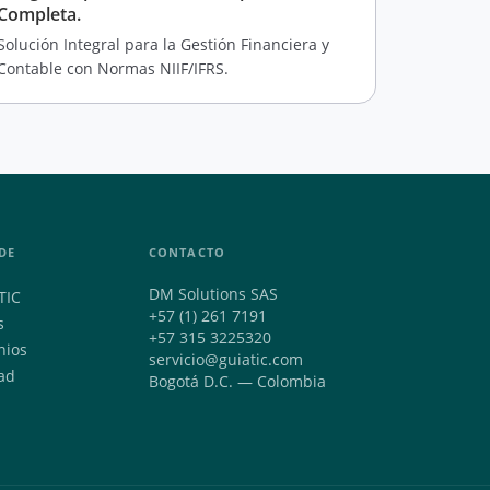
Completa.
Solución Integral para la Gestión Financiera y
Contable con Normas NIIF/IFRS.
DE
CONTACTO
DM Solutions SAS
TIC
+57 (1) 261 7191
s
+57 315 3225320
nios
servicio@guiatic.com
ad
Bogotá D.C. — Colombia