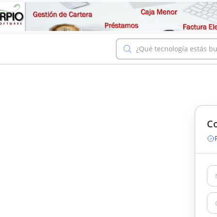
¿Qué tecnología estás b
Co