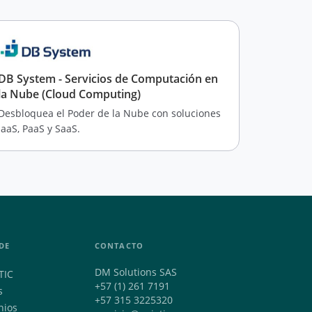
DB System - Servicios de Computación en
la Nube (Cloud Computing)
Desbloquea el Poder de la Nube con soluciones
IaaS, PaaS y SaaS.
DE
CONTACTO
DM Solutions SAS
TIC
+57 (1) 261 7191
s
+57 315 3225320
nios