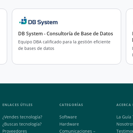
DB System - Consultoría de Base de Datos
Equipo DBA calificado para la gestión eficiente
de bases de datos
ENLACES ÚTILES
CATEGORÍAS
ACERCA 
¿Vendes tecnología?
Software
La Guía 
¿Buscas tecnología?
Hardware
Nosotro
Proveedores
Comunicaciones –
Testimo