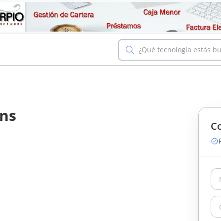
¿Qué tecnología estás b
ons
Co