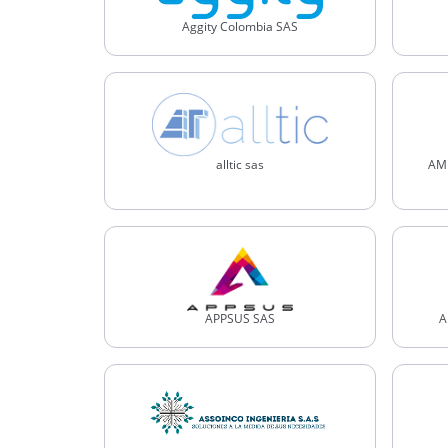
Aggity Colombia SAS
alltic sas
AME
APPSUS SAS
A