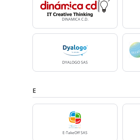
DINAMICA C.D.
DYALOGO SAS
E
E-TakeOff SAS