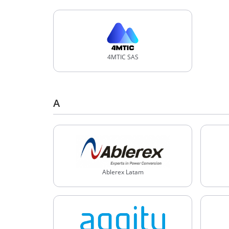
4MTIC SAS
A
Ablerex Latam