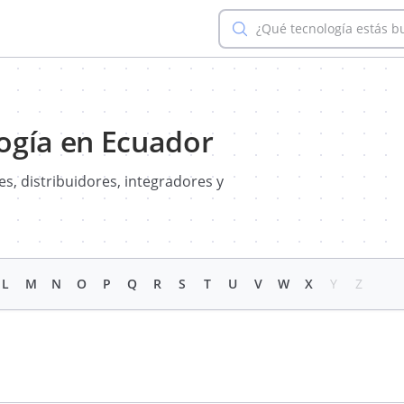
¿Qué tecnología estás 
ogía en Ecuador
s, distribuidores, integradores y
L
M
N
O
P
Q
R
S
T
U
V
W
X
Y
Z