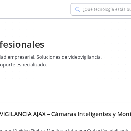
¿Qué tecnología estás b
fesionales
ad empresarial. Soluciones de videovigilancia,
soporte especializado.
IGILANCIA AJAX – Cámaras Inteligentes y Mon
aras IP, Video Timbre, Monitoreo Interior y Grabación Inteligente