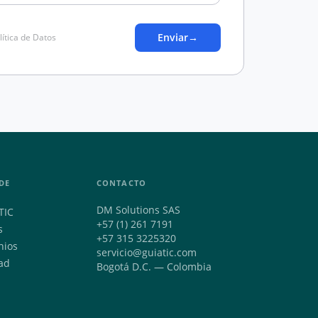
Enviar
→
lítica de Datos
DE
CONTACTO
DM Solutions SAS
TIC
+57 (1) 261 7191
s
+57 315 3225320
nios
servicio@guiatic.com
ad
Bogotá D.C. — Colombia