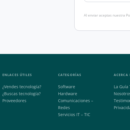
Al enviar aceptas nuestra Po
ENLACES ÚTILES
CATEGORÍAS
ACERCA 
¿Vendes tecnología?
Software
La Guía 
¿Buscas tecnología?
Hardware
Nosotro
Proveedores
Comunicaciones –
Testimo
Redes
Privacid
Servicios IT – TIC