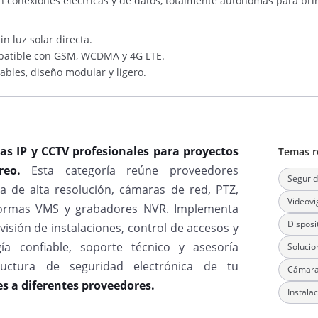
conexiones eléctricas y de datos, totalmente autónomas para brin
in luz solar directa.
patible con GSM, WCDMA y 4G LTE.
cables, diseño modular y ligero.
as IP y CCTV profesionales para proyectos
Temas r
eo.
Esta categoría reúne proveedores
Segurid
ia de alta resolución, cámaras de red, PTZ,
Videovi
aformas VMS y grabadores NVR. Implementa
Disposi
isión de instalaciones, control de accesos y
gía confiable, soporte técnico y asesoría
Solucio
structura de seguridad electrónica de tu
Cámaras
es a diferentes proveedores.
Instala