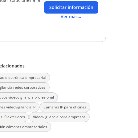
dar soluciones a la
Solicitar información
Ver más
→
elacionados
ad electrónica empresarial
gilancia redes corporativas
tivos videovigilancia profesional
nes videovigilancia IP
Cámaras IP para oficinas
 IP exteriores
Videovigilancia para empresas
ción cámaras empresariales