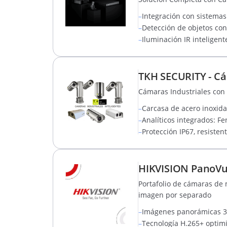
–
Integración con sistemas 
–
Detección de objetos con
–
Iluminación IR inteligent
TKH SECURITY - Cá
Cámaras Industriales con
–
Carcasa de acero inoxidab
–
Analíticos integrados: 
–
Protección IP67, resisten
HIKVISION PanoVu 
Portafolio de cámaras de 
imagen por separado
–
Imágenes panorámicas 360
–
Tecnología H.265+ optim