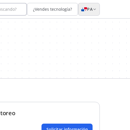
uscando?
¿Vendes tecnología?
PA
itoreo
Solicitar información