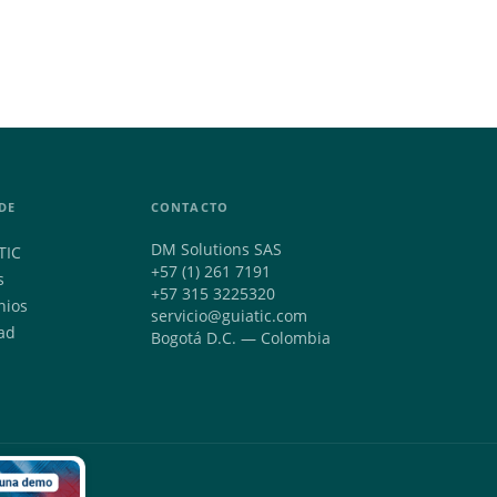
DE
CONTACTO
DM Solutions SAS
TIC
+57 (1) 261 7191
s
+57 315 3225320
nios
servicio@guiatic.com
ad
Bogotá D.C. — Colombia