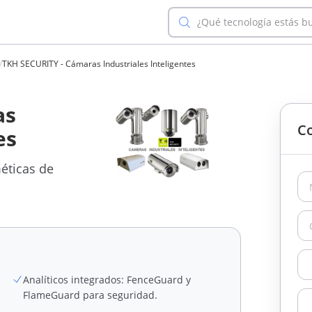
¿Qué tecnología estás b
/
TKH SECURITY - Cámaras Industriales Inteligentes
as
Co
es
éticas de
Analíticos integrados: FenceGuard y
FlameGuard para seguridad.