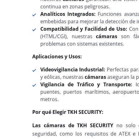
continua en zonas peligrosas.
Analíticos Integrados:
Funciones avanz
embebidas para mejorar la detección de in
Compatibilidad y Facilidad de Uso:
Con 
(HTML/CGI), nuestras
cámaras
son fáci
problemas con sistemas existentes.
Aplicaciones y Usos:
Videovigilancia Industrial:
Perfectas para
y eólicas, nuestras
cámaras
aseguran la pr
Vigilancia de Tráfico y Transporte:
Id
puentes, puertos marítimos, aeropuert
metros.
Por qué Elegir TKH SECURITY:
Las cámaras de TKH SECURITY
no solo c
seguridad, como los requisitos de ATEX e 