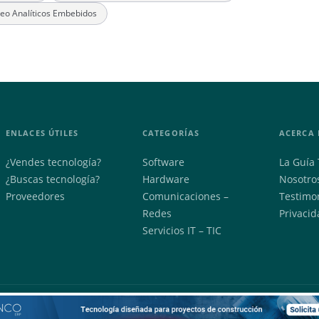
deo Analíticos Embebidos
ENLACES ÚTILES
CATEGORÍAS
ACERCA 
¿Vendes tecnología?
Software
La Guía 
¿Buscas tecnología?
Hardware
Nosotro
Proveedores
Comunicaciones –
Testimo
Redes
Privacid
Servicios IT – TIC
2026 © DM Solutions SAS — Todos los derechos reservados