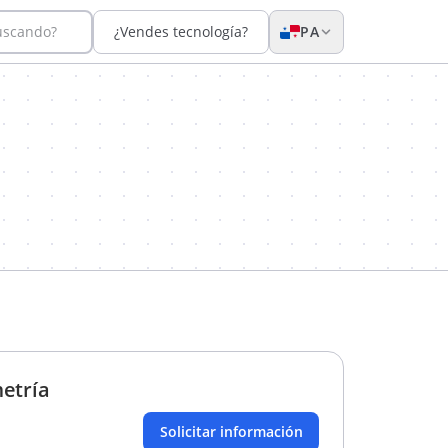
uscando?
¿Vendes tecnología?
PA
etría
Solicitar información