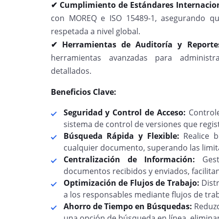
✔ Cumplimiento de Estándares Internacio
con MOREQ e ISO 15489-1, asegurando qu
respetada a nivel global.
✔ Herramientas de Auditoría y Report
herramientas avanzadas para administra
detallados.
Beneficios Clave:
Seguridad y Control de Acceso:
Controle
sistema de control de versiones que regis
Búsqueda Rápida y Flexible:
Realice 
cualquier documento, superando las limit
Centralización de Información:
Ges
documentos recibidos y enviados, facilitan
Optimización de Flujos de Trabajo:
Dist
a los responsables mediante flujos de trab
Ahorro de Tiempo en Búsquedas:
Reduzc
una opción de búsqueda en línea, eliminan