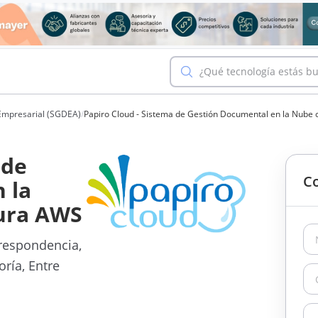
¿Qué tecnología estás b
Empresarial (SGDEA)
/
Papiro Cloud - Sistema de Gestión Documental en la Nube 
 de
Co
 la
tura AWS
respondencia,
ría, Entre