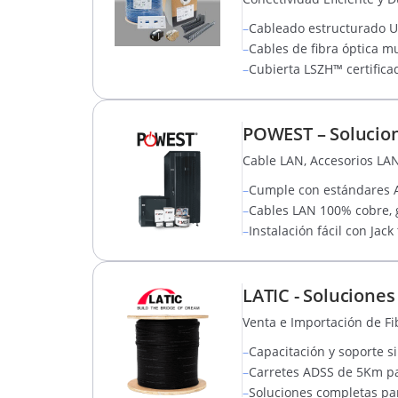
–
Cableado estructurado U
–
Cables de fibra óptica m
–
Cubierta LSZH™ certifica
POWEST – Solucio
Cable LAN, Accesorios LAN,
–
Cumple con estándares A
–
Cables LAN 100% cobre, 
–
Instalación fácil con Jack
LATIC - Solucione
Venta e Importación de Fib
–
Capacitación y soporte si
–
Carretes ADSS de 5Km par
–
Soluciones completas par