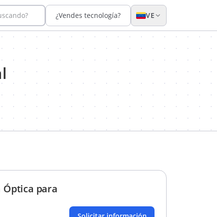
buscando?
¿Vendes tecnología?
VE
l
a Óptica para
Solicitar información