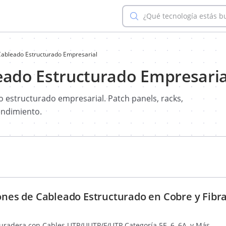
¿Qué tecnología estás 
ableado Estructurado Empresarial
ado Estructurado Empresaria
 estructurado empresarial. Patch panels, racks,
endimiento.
iones de Cableado Estructurado en Cobre y Fibr
Duradera con Cables UTP/UUTP/F/UTP Categoría 5E, 6, 6A, y Más