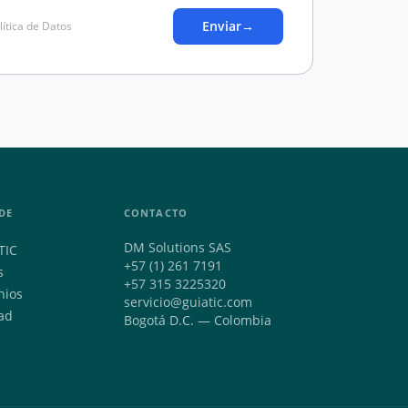
Enviar
→
lítica de Datos
DE
CONTACTO
DM Solutions SAS
TIC
+57 (1) 261 7191
s
+57 315 3225320
nios
servicio@guiatic.com
ad
Bogotá D.C. — Colombia