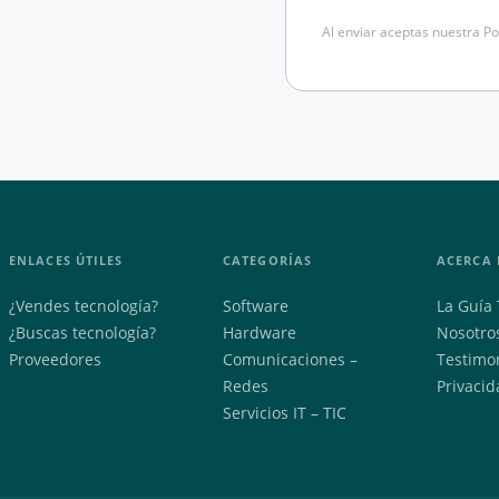
Al enviar aceptas nuestra Po
ENLACES ÚTILES
CATEGORÍAS
ACERCA 
¿Vendes tecnología?
Software
La Guía 
¿Buscas tecnología?
Hardware
Nosotro
Proveedores
Comunicaciones –
Testimo
Redes
Privacid
Servicios IT – TIC