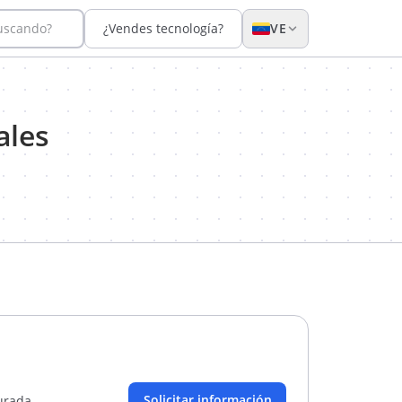
buscando?
¿Vendes tecnología?
VE
ales
Solicitar información
gurada