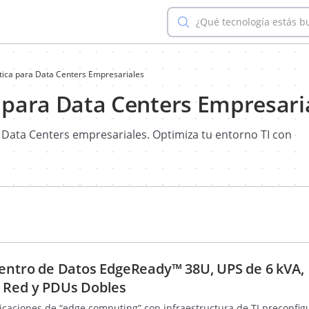
¿Qué tecnología estás 
ítica para Data Centers Empresariales
a para Data Centers Empresari
a Data Centers empresariales. Optimiza tu entorno TI con
Centro de Datos EdgeReady™ 38U, UPS de 6 kVA,
 Red y PDUs Dobles
licaciones de “edge computing” con infraestructura de TI preconfi