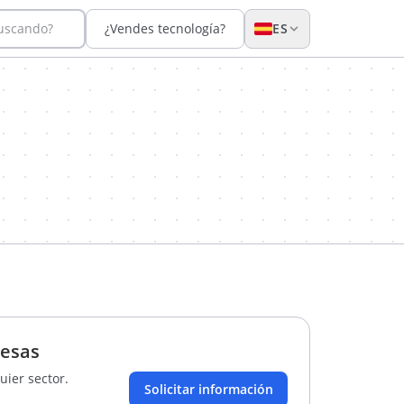
buscando?
¿Vendes tecnología?
ES
resas
uier sector.
Solicitar información