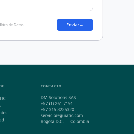
Enviar
→
lítica de Datos
DE
CONTACTO
DM Solutions SAS
TIC
+57 (1) 261 7191
s
+57 315 3225320
nios
servicio@guiatic.com
ad
Bogotá D.C. — Colombia