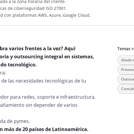
ado a la zona horaria del cliente.
cas de ciberseguridad ISO 27001.
idad con plataformas AWS, Azure, Google Cloud.
ra varios frentes a la vez? Aquí
Temas r
ría y outsourcing integral en sistemas,
Aliado 
ado tecnológico.
Proveed
ra:
Outsour
 de las necesidades tecnológicas de tu
Consult
dor para redes, soporte e infraestructura.
pañamiento sin depender de varios
ida de pymes.
en más de 20 países de Latinoamérica.