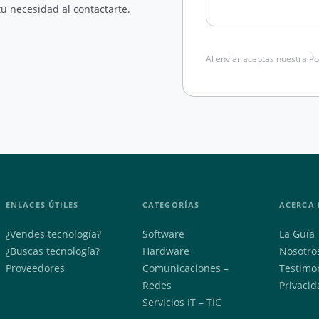
u necesidad al contactarte.
Al enviar aceptas nuestra Po
ENLACES ÚTILES
CATEGORÍAS
ACERCA 
¿Vendes tecnología?
Software
La Guía 
¿Buscas tecnología?
Hardware
Nosotro
Proveedores
Comunicaciones –
Testimo
Redes
Privacid
Servicios IT – TIC