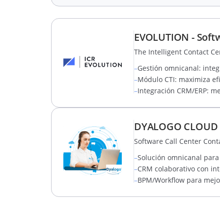
EVOLUTION - Softw
The Intelligent Contact Ce
–
Gestión omnicanal: integr
–
Módulo CTI: maximiza efi
–
Integración CRM/ERP: mej
DYALOGO CLOUD - S
Software Call Center Conta
–
Solución omnicanal para
–
CRM colaborativo con int
–
BPM/Workflow para mejor