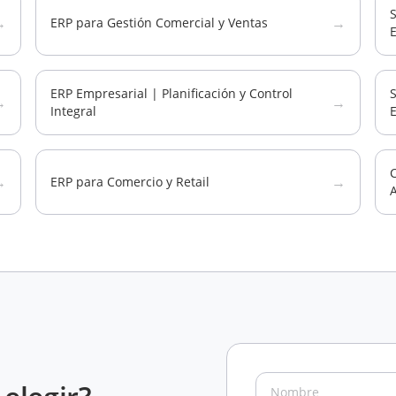
→
→
ERP para Gestión Comercial y Ventas
E
ERP Empresarial | Planificación y Control
S
→
→
Integral
C
→
→
ERP para Comercio y Retail
A