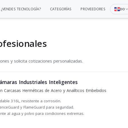
¿VENDES TECNOLOGÍA?
CATEGORÍAS
PROVEEDORES
DO
ofesionales
nes y solicita cotizaciones personalizadas.
maras Industriales Inteligentes
on Carcasas Herméticas de Acero y Analíticos Embebidos
dable 316L, resistente a corrosión.
 FenceGuard y FlameGuard para seguridad.
tente al agua y polvo para condiciones extremas.