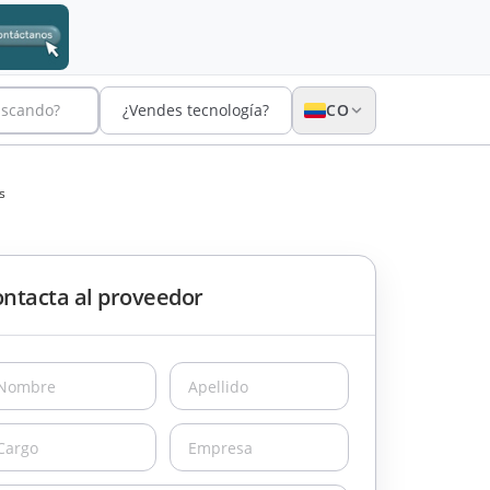
uscando?
¿Vendes tecnología?
CO
s
ntacta al proveedor