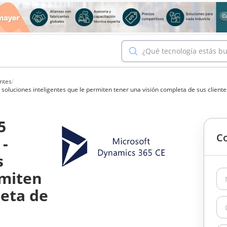
¿Qué tecnología estás b
ntes
/
luciones inteligentes que le permiten tener una visión completa de sus cliente
5
Co
-
s
rmiten
leta de