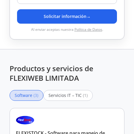
Solicitar información
→
Al enviar aceptas nuestra
Política de Datos
.
Productos y servicios de
FLEXIWEB LIMITADA
Software
(3)
Servicios IT – TIC
(1)
FLEXISTOCK - Software para manejo de