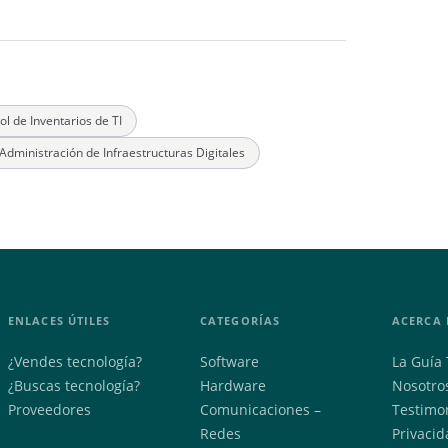
l de Inventarios de TI
Administración de Infraestructuras Digitales
ENLACES ÚTILES
CATEGORÍAS
ACERCA 
¿Vendes tecnología?
Software
La Guía 
¿Buscas tecnología?
Hardware
Nosotro
Proveedores
Comunicaciones –
Testimo
Redes
Privacid