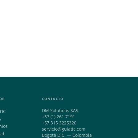
DE
CONTACTO
DM Solutions SAS
TIC
+57 (1) 261 7191
s
+57 315 3225320
nios
servicio@guiatic.com
ad
Bogotá D.C. — Colombia