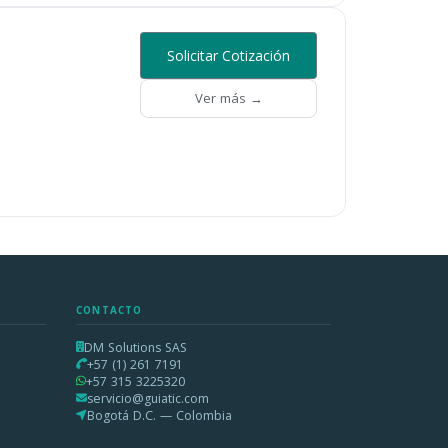
Solicitar Cotización
Ver más →
CONTACTO
DM Solutions SAS
+57 (1) 261 7191
+57 315 3225320
servicio@guiatic.com
Bogotá D.C. — Colombia