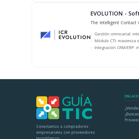
EVOLUTION - Soft
The Intelligent Contact 
Gestión omnicanal: inte
Módulo CTI: maximiza e
Integración CRM/ERP: m
ENLACE
¿Vendes
¿Buscas
Provee
Conectamos a compradores
empresariales con proveedores
tecnológicos.