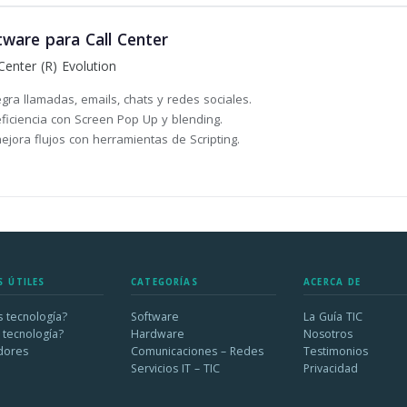
ware para Call Center
Center (R) Evolution
gra llamadas, emails, chats y redes sociales.
ficiencia con Screen Pop Up y blending.
ejora flujos con herramientas de Scripting.
S ÚTILES
CATEGORÍAS
ACERCA DE
 tecnología?
Software
La Guía TIC
 tecnología?
Hardware
Nosotros
dores
Comunicaciones – Redes
Testimonios
Servicios IT – TIC
Privacidad