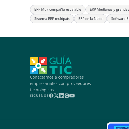
ERP Multicompañía escalable
ERP Medianas y grande
Sistema ERP multipaís
ERP en la Nube
Software E
Conectamos a compradores
empresariales con proveedores
tecnológicos.
SÍGUENOS