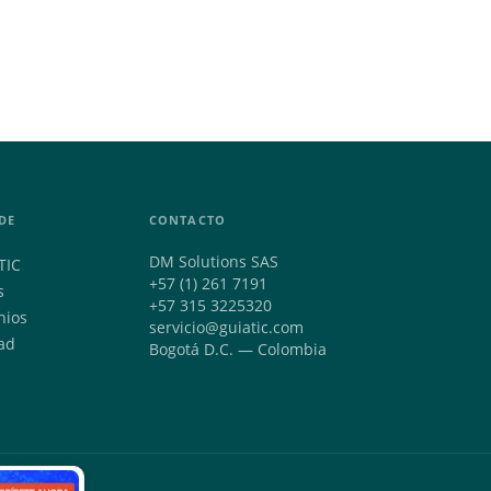
DE
CONTACTO
DM Solutions SAS
TIC
+57 (1) 261 7191
s
+57 315 3225320
nios
servicio@guiatic.com
ad
Bogotá D.C. — Colombia