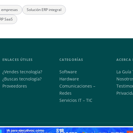
s empresas
Solución ERP integral
RP SaaS
ENLACES ÚTILES
CATEGORÍAS
ACERCA 
¿Vendes tecnología?
Software
La Guía 
¿Buscas tecnología?
Hardware
Nosotro
Proveedores
Comunicaciones –
Testimo
Redes
Privacid
Servicios IT – TIC
2026 © DM Solutions SAS — Todos los derechos reservados