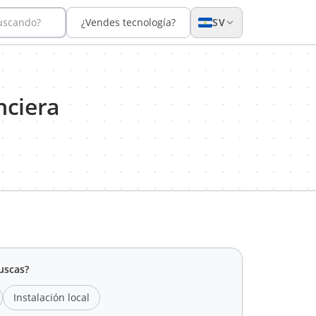
buscando?
¿Vendes tecnología?
SV
nciera
uscas?
Instalación local