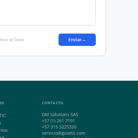
Enviar
→
lítica de Datos
DE
CONTACTO
DM Solutions SAS
TIC
+57 (1) 261 7191
s
+57 315 3225320
nios
servicio@guiatic.com
ad