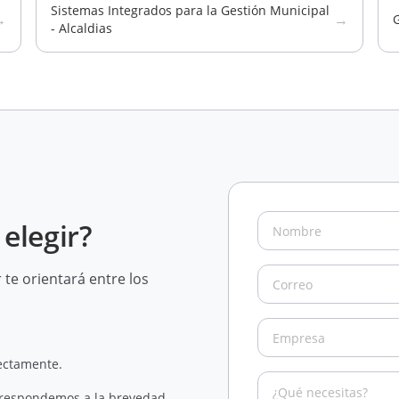
Sistemas Integrados para la Gestión Municipal
→
→
G
- Alcaldias
elegir?
te orientará entre los
rectamente.
 respondemos a la brevedad.