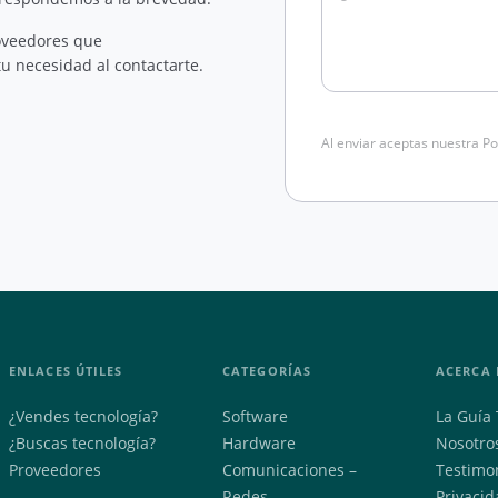
oveedores que
u necesidad al contactarte.
Al enviar aceptas nuestra Po
ENLACES ÚTILES
CATEGORÍAS
ACERCA 
¿Vendes tecnología?
Software
La Guía 
¿Buscas tecnología?
Hardware
Nosotro
Proveedores
Comunicaciones –
Testimo
Redes
Privacid