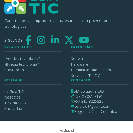
Conectamos a compradores empresariales con proveedores
tecnológicos.
SÍGUENOS
ENLACES ÚTILES
CATEGORÍAS
¿Vendes tecnología?
Software
¿Buscas tecnología?
Hardware
Proveedores
Comunicaciones – Redes
Servicios IT – TIC
ACERCA DE
CONTACTO
DM Solutions SAS
La Guía TIC
+57 (1) 261 7191
Nosotros
+57 315 3225320
Testimonios
servicio@guiatic.com
Privacidad
Bogotá D.C. — Colombia
Publicidad
Solicitar información
2026 © DM Solutions SAS — Todos los derechos reservados