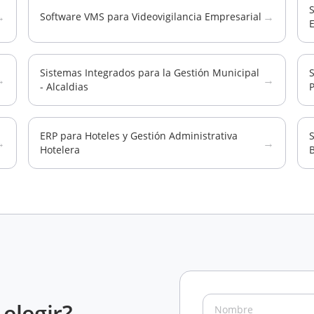
S
→
→
Software VMS para Videovigilancia Empresarial
E
Sistemas Integrados para la Gestión Municipal
→
→
- Alcaldias
P
ERP para Hoteles y Gestión Administrativa
S
→
→
Hotelera
B
elegir?