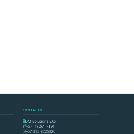
CONTACTO
DM Solutions SAS
+57 (1) 261 7191
+57 315 3225320