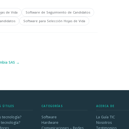
jas de Vida
Software de Seguimiento de Candidatos
andidatos
Software para Selección Hojas de Vida
ombia SAS →
S ÚTILES
CATEGORÍAS
ACERCA DE
 tecnología?
Software
La Guía TIC
 tecnología?
Hardware
Nosotros
dores
Comunicaciones – Redes
Testimonios