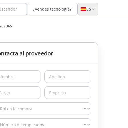
buscando?
¿Vendes tecnología?
ES
ics 365
ntacta al proveedor