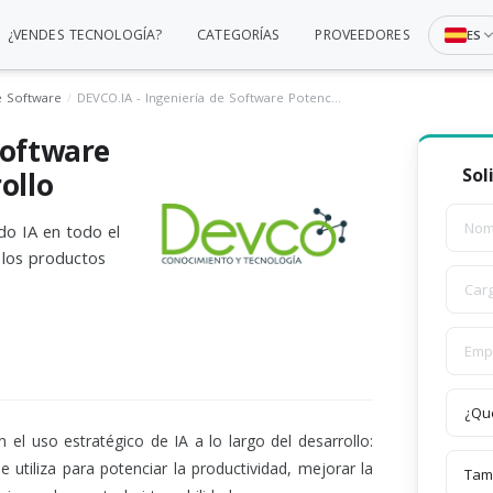
¿VENDES TECNOLOGÍA?
CATEGORÍAS
PROVEEDORES
ES
e Software
DEVCO.IA - Ingeniería de Software Potenciada por IA - Desarrollo
Software
Sol
ollo
do IA en todo el
 los productos
n el uso estratégico de IA a lo largo del desarrollo:
e utiliza para potenciar la productividad, mejorar la