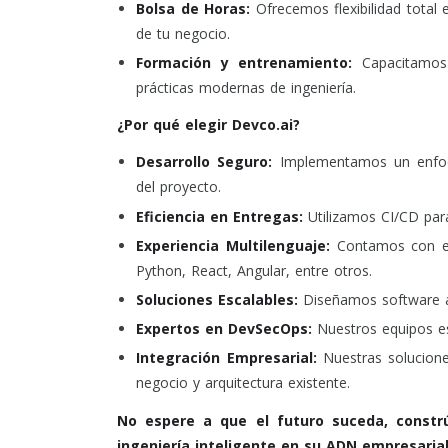
Bolsa de Horas:
Ofrecemos flexibilidad total 
de tu negocio.
Formación y entrenamiento:
Capacitamos 
prácticas modernas de ingeniería.
¿Por qué elegir Devco.ai?
Desarrollo Seguro:
Implementamos un enfoqu
del proyecto.
Eficiencia en Entregas:
Utilizamos CI/CD para
Experiencia Multilenguaje:
Contamos con ex
Python, React, Angular, entre otros.
Soluciones Escalables:
Diseñamos software a
Expertos en DevSecOps:
Nuestros equipos es
Integración Empresarial:
Nuestras solucione
negocio y arquitectura existente.
No espere a que el futuro suceda, constrú
ingeniería inteligente en su ADN empresarial