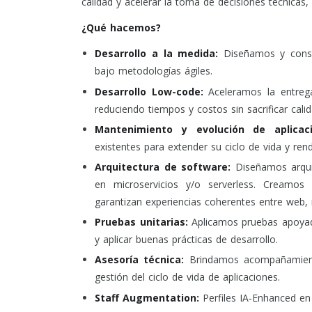
calidad y acelerar la toma de decisiones técnicas, s
¿Qué hacemos?
Desarrollo a la medida:
Diseñamos y constr
bajo metodologías ágiles.
Desarrollo Low-code:
Aceleramos la entrega
reduciendo tiempos y costos sin sacrificar calid
Mantenimiento y evolución de aplicaci
existentes para extender su ciclo de vida y ren
Arquitectura de software:
Diseñamos arquit
en microservicios y/o serverless. Creamos 
garantizan experiencias coherentes entre web, 
Pruebas unitarias:
Aplicamos pruebas apoyada
y aplicar buenas prácticas de desarrollo.
Asesoría técnica:
Brindamos acompañamiento
gestión del ciclo de vida de aplicaciones.
Staff Augmentation:
Perfiles IA‑Enhanced en