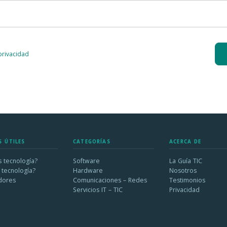
 privacidad
S ÚTILES
CATEGORÍAS
ACERCA DE
 tecnología?
Software
La Guía TIC
 tecnología?
Hardware
Nosotros
dores
Comunicaciones – Redes
Testimonios
Servicios IT – TIC
Privacidad