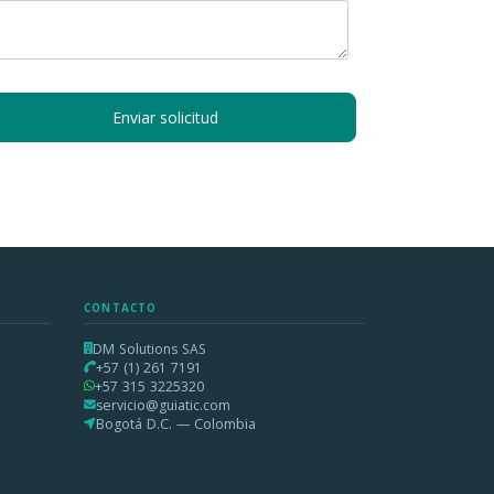
Enviar solicitud
CONTACTO
DM Solutions SAS
+57 (1) 261 7191
+57 315 3225320
servicio@guiatic.com
Bogotá D.C. — Colombia