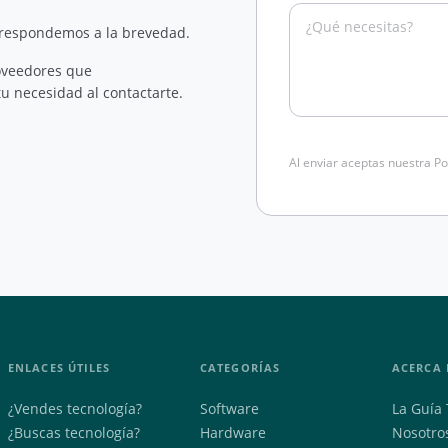
 respondemos a la brevedad.
oveedores que
u necesidad al contactarte.
Al enviar aceptas nuestra Po
ENLACES ÚTILES
CATEGORÍAS
ACERCA 
¿Vendes tecnología?
Software
La Guía 
¿Buscas tecnología?
Hardware
Nosotro