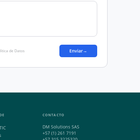
Enviar
→
lítica de Datos
DE
CONTACTO
DM Solutions SAS
TIC
+57 (1) 261 7191
s
+57 315 3225320