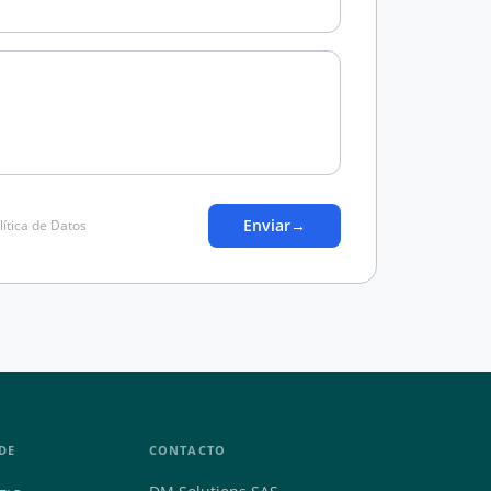
Enviar
→
lítica de Datos
DE
CONTACTO