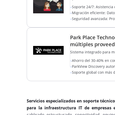
–
Soporte 24/7: Asistencia 
–
Migración eficiente: Dato
–
Seguridad avanzada: Prot
Park Place Techno
múltiples proveed
Sistema integrado para mon
–
Ahorro del 30-40% en co
–
ParkView Discovery autom
–
Soporte global con más d
Servicios especializados en soporte técni
para la infraestructura IT de empresas e
cableado estructurado, conectividad, equip