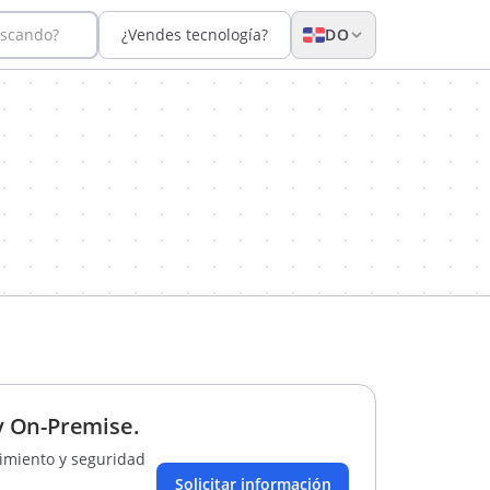
uscando?
¿Vendes tecnología?
DO
 y On-Premise.
imiento y seguridad
Solicitar información