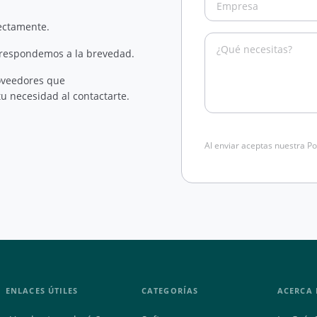
rectamente.
 respondemos a la brevedad.
oveedores que
u necesidad al contactarte.
Al enviar aceptas nuestra Po
ENLACES ÚTILES
CATEGORÍAS
ACERCA 