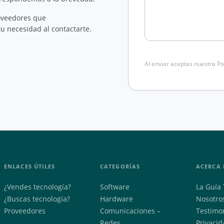
oveedores que
u necesidad al contactarte.
Al enviar aceptas nuestra Po
ENLACES ÚTILES
CATEGORÍAS
ACERCA 
¿Vendes tecnología?
Software
La Guía 
¿Buscas tecnología?
Hardware
Nosotro
Proveedores
Comunicaciones –
Testimo
Redes
Privacid