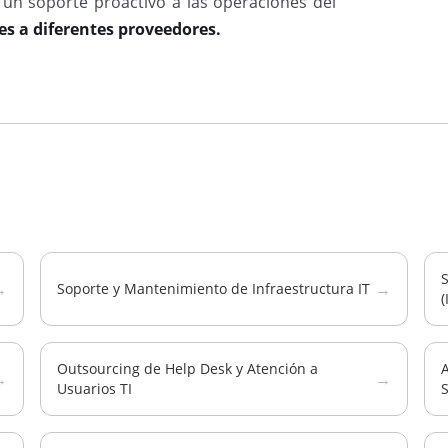
 un soporte proactivo a las operaciones del
es a diferentes proveedores.
S
→
→
Soporte y Mantenimiento de Infraestructura IT
(
Outsourcing de Help Desk y Atención a
A
→
→
Usuarios TI