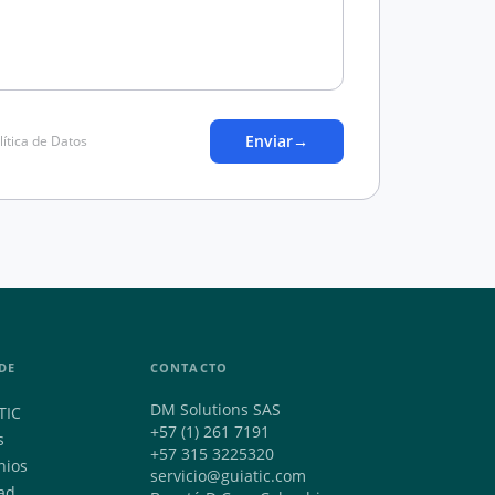
Enviar
→
lítica de Datos
DE
CONTACTO
DM Solutions SAS
TIC
+57 (1) 261 7191
s
+57 315 3225320
nios
servicio@guiatic.com
ad