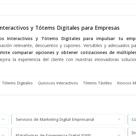
Interactivos y Tótems Digitales para Empresas
cos Interactivos y Tótems Digitales para impulsar tu em
rmación relevante, descuentos y cupones. Versátiles y adecuados 
mite comparar opciones y obtener cotizaciones de múltiple
ora la experiencia del cliente con nuestras innovadoras solucio
·
Tótems Digitales
·
Quioscos Interactivos
·
Tótems Táctiles
·
Kioscos M
Servicios de Marketing Digital Empresarial
Co
Di
o
Plataformas de Experiencia Digital (DXP)