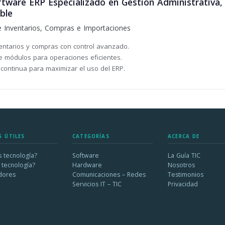
are ERP Especializado en Gestión Administrativa, 
ble
e Inventarios, Compras e Importaciones
ventarios y compras con control avanzado.
e módulos para operaciones eficientes.
 continua para maximizar el uso del ERP.
S ÚTILES
CATEGORÍAS
ACERCA DE
 tecnología?
Software
La Guía TIC
 tecnología?
Hardware
Nosotros
dores
Comunicaciones – Redes
Testimonios
Servicios IT – TIC
Privacidad