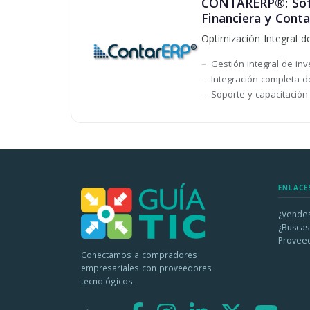
CONTARERP®: Softw
Financiera y Conta
Optimización Integral d
Gestión integral de in
Integración completa d
Soporte y capacitación
ENLACE
¿Vendes
¿Buscas
Provee
Conectamos a compradores
empresariales con proveedores
tecnológicos.