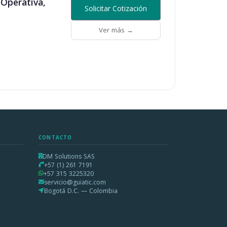
Operativa,
Solicitar Cotización
Ver más →
CONTACTO
DM Solutions SAS
+57 (1) 261 7191
+57 315 3225320
servicio@guiatic.com
Bogotá D.C. — Colombia