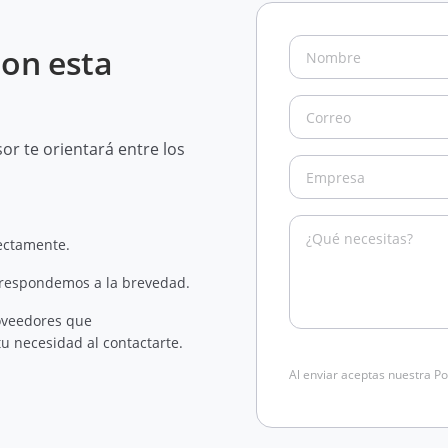
con esta
r te orientará entre los
rectamente.
 respondemos a la brevedad.
oveedores que
u necesidad al contactarte.
Al enviar aceptas nuestra Po