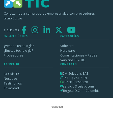
Conectamos a compradores empresariales con proveedores
tecnológicos.
SÍGUENOS
ENLACES ÚTILES
CATEGORÍAS
¿Vendes tecnología?
Software
¿Buscas tecnología?
Hardware
Proveedores
Comunicaciones – Redes
Servicios IT – TIC
ACERCA DE
CONTACTO
DM Solutions SAS
La Guía TIC
+57 (1) 261 7191
Nosotros
+57 315 3225320
Testimonios
servicio@guiatic.com
Privacidad
Bogotá D.C. — Colombia
Publicidad
2026 © DM Solutions SAS — Todos los derechos reservados