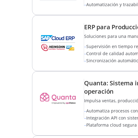
–
Automatización y trazabi
ERP para Producci
Soluciones para una manuf
–
Supervisión en tiempo re
–
Control de calidad autom
–
Sincronización automática
Quanta: Sistema i
operación
Impulsa ventas, producció
–
Automatiza procesos con 
–
Integración API con sist
–
Plataforma cloud segura 