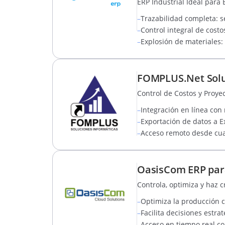
ERP Industrial Ideal par
–
Trazabilidad completa: s
–
Control integral de cost
–
Explosión de materiales:
FOMPLUS.Net Solu
Control de Costos y Proye
–
Integración en línea con
–
Exportación de datos a Ex
–
Acceso remoto desde cua
OasisCom ERP para
Controla, optimiza y haz 
–
Optimiza la producción co
–
Facilita decisiones estra
–
Acceso en tiempo real co