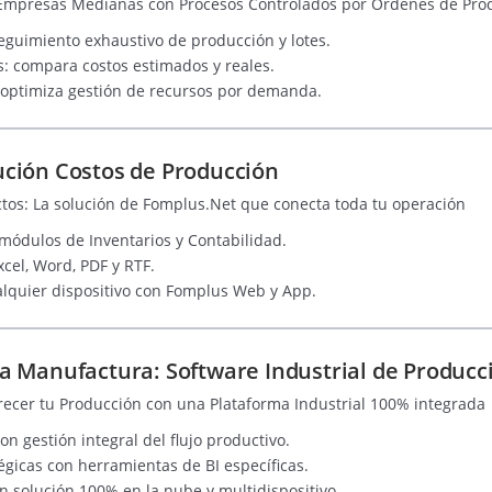
a Empresas Medianas con Procesos Controlados por Órdenes de Pro
eguimiento exhaustivo de producción y lotes.
os: compara costos estimados y reales.
 optimiza gestión de recursos por demanda.
ción Costos de Producción
ctos: La solución de Fomplus.Net que conecta toda tu operación
 módulos de Inventarios y Contabilidad.
cel, Word, PDF y RTF.
lquier dispositivo con Fomplus Web y App.
 Manufactura: Software Industrial de Producc
crecer tu Producción con una Plataforma Industrial 100% integrada
n gestión integral del flujo productivo.
tégicas con herramientas de BI específicas.
n solución 100% en la nube y multidispositivo.