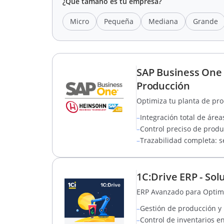
¿Qué tamaño es tu empresa?
Micro
Pequeña
Mediana
Grande
SAP Business One 
Producción
Optimiza tu planta de pro
–
Integración total de áreas
–
Control preciso de produ
–
Trazabilidad completa: s
1C:Drive ERP - Sol
ERP Avanzado para Optimi
–
Gestión de producción y
–
Control de inventarios en