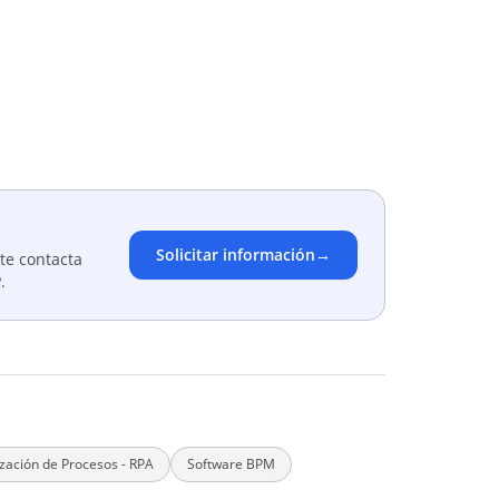
Solicitar información
→
te contacta
P
.
zación de Procesos - RPA
Software BPM