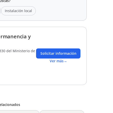
uscas?
Instalación local
ermanencia y
330 del Ministerio de
Solicitar información
Ver más
→
elacionados