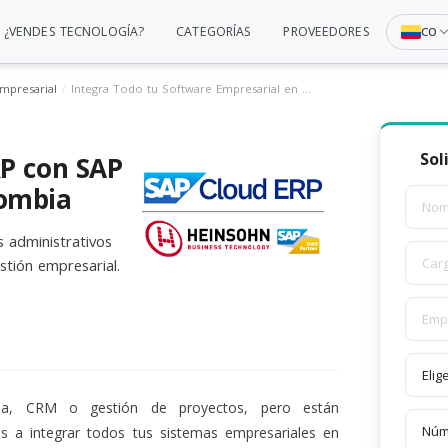
¿VENDES TECNOLOGÍA?
CATEGORÍAS
PROVEEDORES
CO
Empresarial
Integra Todo tu Software Empresarial en un Solo ERP con SAP Cloud ERP | Heinsohn Colombia
Sol
RP con SAP
lombia
 administrativos
stión empresarial.
a, CRM o gestión de proyectos, pero están
a integrar todos tus sistemas empresariales en