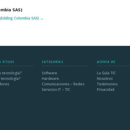
ombia SAS)
(Edding Colombia SAS) →
S ÚTILES
CATEGORÍAS
ACERCA DE
 tecnología?
Software
La Guía TIC
 tecnología?
Hardware
Nosotros
dores
Comunicaciones – Redes
Testimonios
Servicios IT – TIC
Privacidad