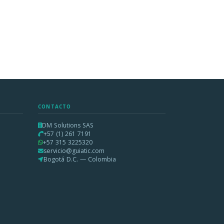
CONTACTO
DM Solutions SAS
+57 (1) 261 7191
+57 315 3225320
servicio@guiatic.com
Bogotá D.C. — Colombia