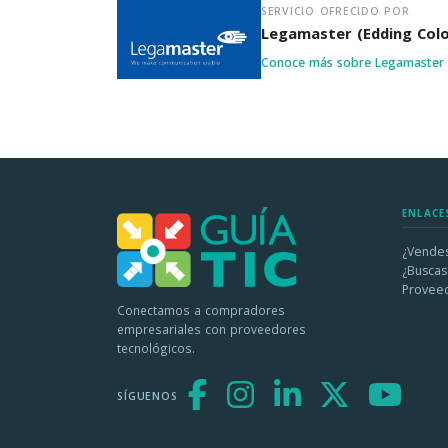
SERVICIO OFRECIDO POR
Legamaster (Edding Col
Conoce más sobre Legamaster 
ENLACE
¿Vendes
¿Buscas
Provee
Conectamos a compradores
empresariales con proveedores
tecnológicos.
SÍGUENOS