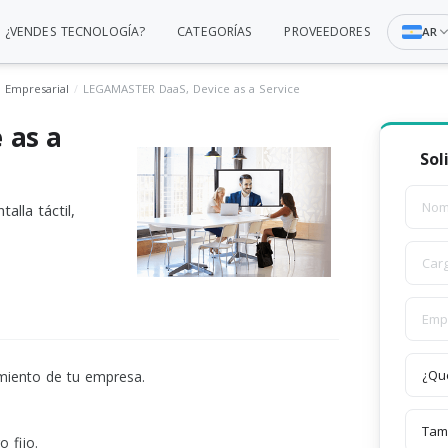
¿VENDES TECNOLOGÍA?
CATEGORÍAS
PROVEEDORES
AR
a Empresarial
LEGAMASTER DaaS, Device as a Service
 as a
Sol
alla táctil,
imiento de tu empresa.
 fijo.