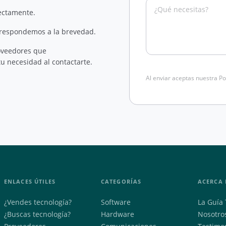
rectamente.
 respondemos a la brevedad.
oveedores que
u necesidad al contactarte.
Al enviar aceptas nuestra Po
ENLACES ÚTILES
CATEGORÍAS
ACERCA 
¿Vendes tecnología?
Software
La Guía 
¿Buscas tecnología?
Hardware
Nosotro