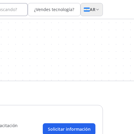
uscando?
¿Vendes tecnología?
AR
pacitación
Solicitar información