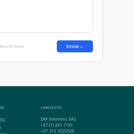
Enviar
→
lítica de Datos
DE
CONTACTO
DM Solutions SAS
TIC
+57 (1) 261 7191
s
+57 315 3225320