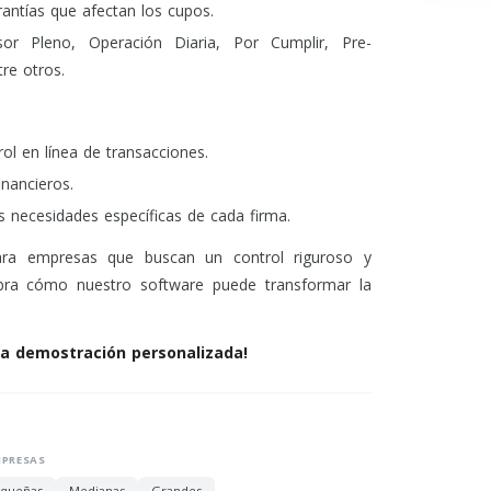
arantías que afectan los cupos.
or Pleno, Operación Diaria, Por Cumplir, Pre-
re otros.
rol en línea de transacciones.
inancieros.
s necesidades específicas de cada firma.
ara empresas que buscan un control riguroso y
cubra cómo nuestro software puede transformar la
a demostración personalizada!
MPRESAS
queñas
Medianas
Grandes