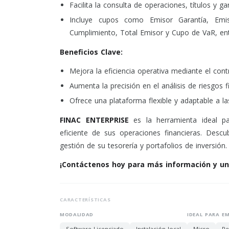
Facilita la consulta de operaciones, títulos y g
Incluye cupos como Emisor Garantía, Emis
Cumplimiento, Total Emisor y Cupo de VaR, ent
Beneficios Clave:
Mejora la eficiencia operativa mediante el cont
Aumenta la precisión en el análisis de riesgos f
Ofrece una plataforma flexible y adaptable a la
FINAC ENTERPRISE
es la herramienta ideal p
eficiente de sus operaciones financieras. Des
gestión de su tesorería y portafolios de inversión.
¡Contáctenos hoy para más información y un
CARACTERÍSTICAS
MODALIDAD
IDEAL PARA E
Software Licenciado
Instalación local
Micro
Pe