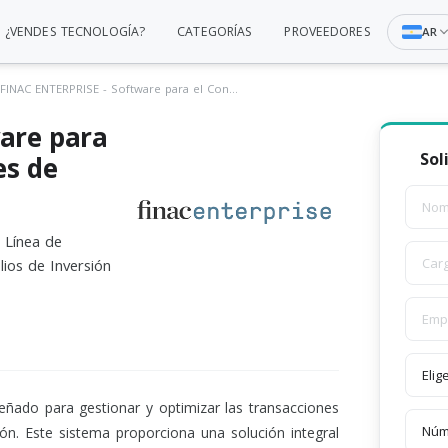
¿VENDES TECNOLOGÍA?
CATEGORÍAS
PROVEEDORES
AR
FINAC ENTERPRISE - Software para el Control de Transacciones de Tesorería
are para
Sol
es de
 Línea de
lios de Inversión
ñado para gestionar y optimizar las transacciones
sión. Este sistema proporciona una solución integral