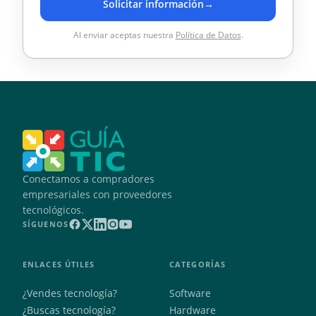
Solicitar información
→
Al enviar aceptas nuestra
Política de Datos
.
Conectamos a compradores
empresariales con proveedores
tecnológicos.
SÍGUENOS
ENLACES ÚTILES
CATEGORÍAS
¿Vendes tecnología?
Software
¿Buscas tecnología?
Hardware