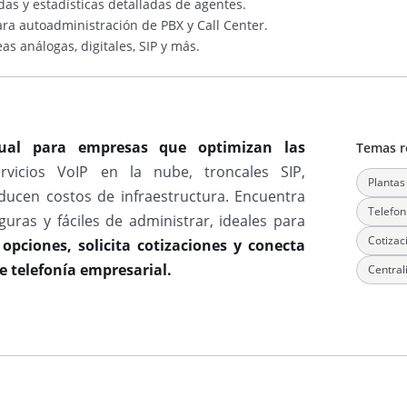
das y estadísticas detalladas de agentes.
ra autoadministración de PBX y Call Center.
eas análogas, digitales, SIP y más.
tual para empresas que optimizan las
Temas r
rvicios VoIP en la nube, troncales SIP,
Plantas 
ducen costos de infraestructura. Encuentra
Telefon
uras y fáciles de administrar, ideales para
Cotizaci
pciones, solicita cotizaciones y conecta
e telefonía empresarial.
Centrali