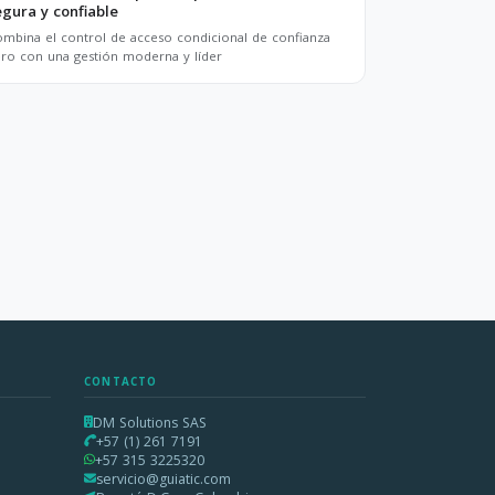
egura y confiable
mbina el control de acceso condicional de confianza
ro con una gestión moderna y líder
CONTACTO
DM Solutions SAS
+57 (1) 261 7191
+57 315 3225320
servicio@guiatic.com