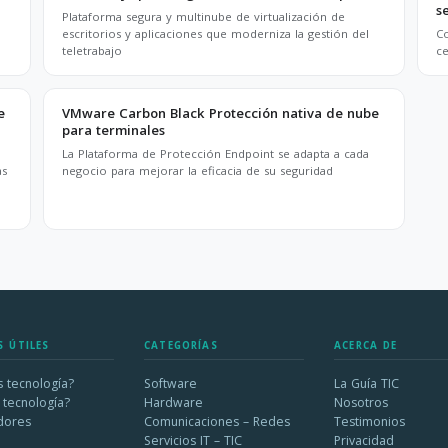
s
Plataforma segura y multinube de virtualización de
escritorios y aplicaciones que moderniza la gestión del
Co
teletrabajo
ce
e
VMware Carbon Black Protección nativa de nube
para terminales
La Plataforma de Protección Endpoint se adapta a cada
as
negocio para mejorar la eficacia de su seguridad
S ÚTILES
CATEGORÍAS
ACERCA DE
 tecnología?
Software
La Guía TIC
 tecnología?
Hardware
Nosotros
dores
Comunicaciones – Redes
Testimonios
Servicios IT – TIC
Privacidad