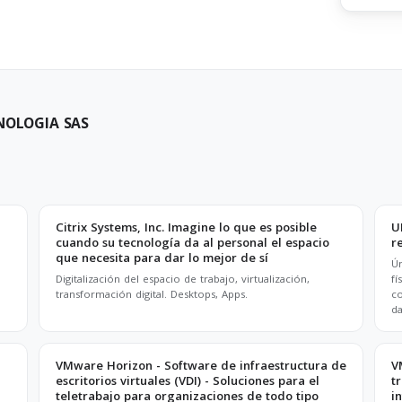
CNOLOGIA SAS
Citrix Systems, Inc. Imagine lo que es posible
U
cuando su tecnología da al personal el espacio
r
que necesita para dar lo mejor de sí
Ún
Digitalización del espacio de trabajo, virtualización,
fí
transformación digital. Desktops, Apps.
co
d
VMware Horizon - Software de infraestructura de
V
escritorios virtuales (VDI) - Soluciones para el
t
teletrabajo para organizaciones de todo tipo
i