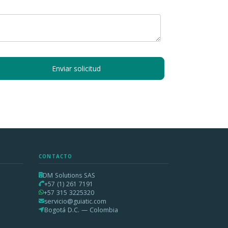
Enviar solicitud
CONTACTO
DM Solutions SAS
+57 (1) 261 7191
+57 315 3225320
servicio@guiatic.com
Bogotá D.C. — Colombia