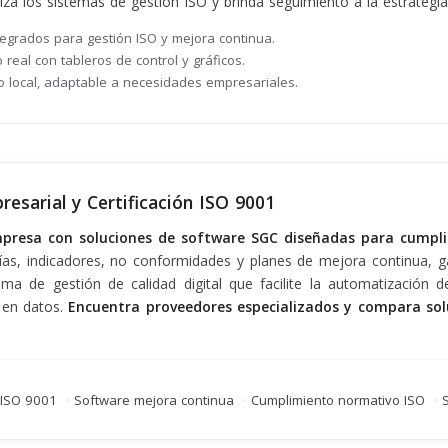
za los sistemas de gestión ISO y brinda seguimiento a la estrategia
egrados para gestión ISO y mejora continua.
 real con tableros de control y gráficos.
o local, adaptable a necesidades empresariales.
esarial y Certificación ISO 9001
mpresa con soluciones de software SGC diseñadas para cumpli
ías, indicadores, no conformidades y planes de mejora continua, ga
a de gestión de calidad digital que facilite la automatización d
 en datos.
Encuentra proveedores especializados y compara solu
n ISO 9001
·
Software mejora continua
·
Cumplimiento normativo ISO
·