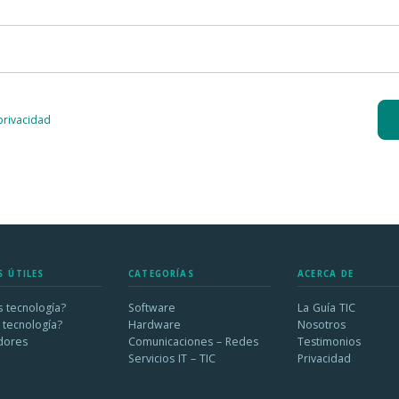
 privacidad
S ÚTILES
CATEGORÍAS
ACERCA DE
 tecnología?
Software
La Guía TIC
 tecnología?
Hardware
Nosotros
dores
Comunicaciones – Redes
Testimonios
Servicios IT – TIC
Privacidad