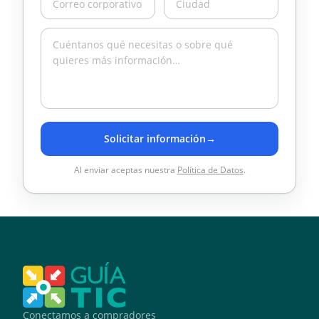
Solicitar información
→
Al enviar aceptas nuestra
Política de Datos
.
Conectamos a compradores