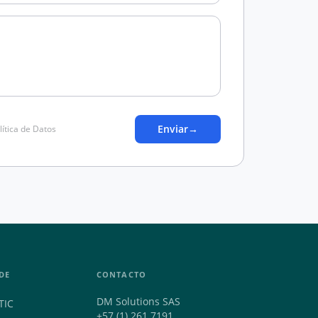
Enviar
→
lítica de Datos
DE
CONTACTO
DM Solutions SAS
TIC
+57 (1) 261 7191