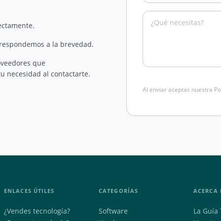
rectamente.
 respondemos a la brevedad.
oveedores que
u necesidad al contactarte.
Al enviar aceptas nuestra Po
ENLACES ÚTILES
CATEGORÍAS
ACERCA 
¿Vendes tecnología?
Software
La Guía 