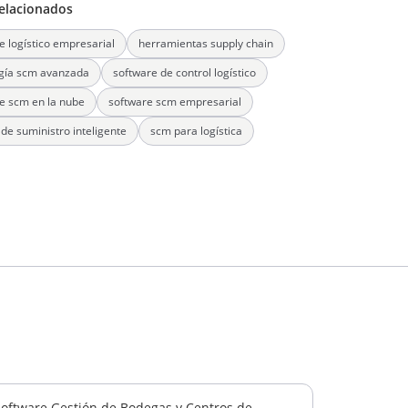
elacionados
e logístico empresarial
herramientas supply chain
gía scm avanzada
software de control logístico
e scm en la nube
software scm empresarial
de suministro inteligente
scm para logística
Software Gestión de Bodegas y Centros de