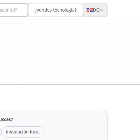
uscando?
¿Vendes tecnología?
DO
n
uscas?
Instalación local