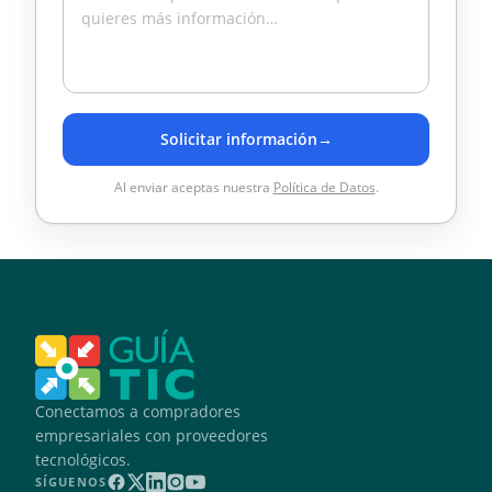
Solicitar información
→
Al enviar aceptas nuestra
Política de Datos
.
Conectamos a compradores
empresariales con proveedores
tecnológicos.
SÍGUENOS