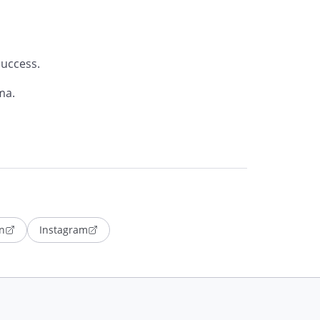
uccess.
ma.
n
Instagram