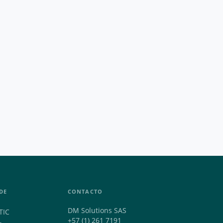
DE
CONTACTO
DM Solutions SAS
TIC
+57 (1) 261 7191